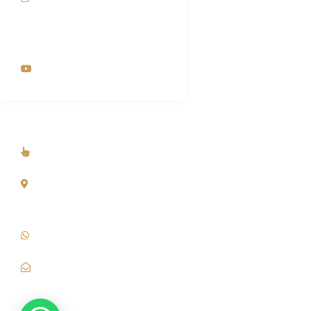
instagram.com/am_importadora
_spa
youtube.com/channel
Dirección y Contacto
Somos Tienda Online
Dirección Fiscal: Stgo Centro - Suc. Talagante Región
Metropolitana, Chile.
+56 9 726 79 733
contacto@amimportadora.cl