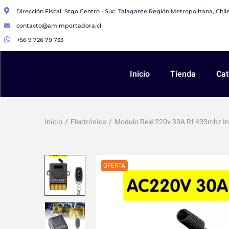
Dirección Fiscal: Stgo Centro - Suc. Talagante Región Metropolitana, Chile
contacto@amimportadora.cl
+56 9 726 79 733
Inicio
Tienda
Cat
Inicio
/
Electrónica
/
Modulo Relé 220v 30A Rf 433mhz In
OFERTA