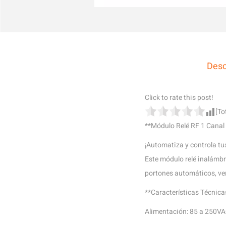
Desc
Click to rate this post!
[To
**Módulo Relé RF 1 Cana
¡Automatiza y controla tus
Este módulo relé inalámbr
portones automáticos, ve
**Características Técnica
Alimentación: 85 a 250V