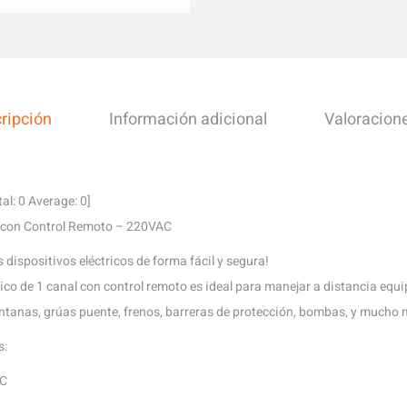
ripción
Información adicional
Valoracione
tal:
0
Average:
0
]
l con Control Remoto – 220VAC
 dispositivos eléctricos de forma fácil y segura!
ico de 1 canal con control remoto es ideal para manejar a distancia equi
ntanas, grúas puente, frenos, barreras de protección, bombas, y mucho 
s:
AC