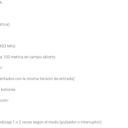
A
stiva)
: 433 MHz
sta 100 metros en campo abierto
l
imentados con la misma tensión de entrada)
2 botones
ción:
dizaje 1 o 2 veces según el modo (pulsador o interruptor).