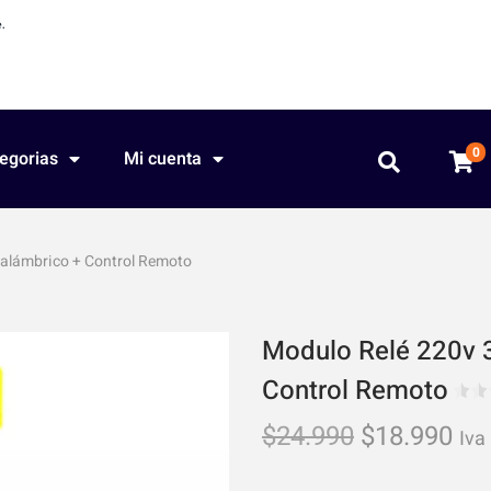
.
0
egorias
Mi cuenta
alámbrico + Control Remoto
Modulo Relé 220v 
Control Remoto
$
24.990
$
18.990
Iva