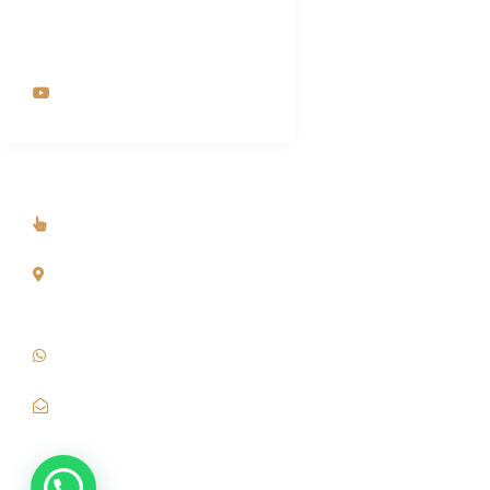
instagram.com/am_importadora
_spa
youtube.com/channel
Dirección y Contacto
Somos Tienda Online
Dirección Fiscal: Stgo Centro - Suc. Talagante Región
Metropolitana, Chile.
+56 9 726 79 733
contacto@amimportadora.cl