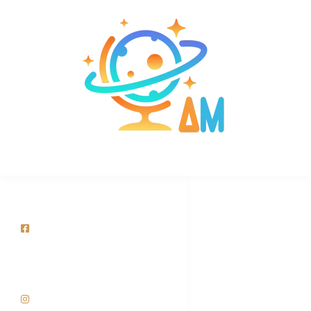
AM TECNOLOGY SPA
Redes Sociales
facebook.com/Amimportadorasp
a